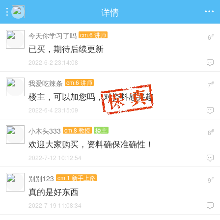
详情


今天你学习了吗
cm.6 讲师
#
6
已买，期待后续更新
2022-6-2 23:14:08

我爱吃辣条
cm.6 讲师
#
7
楼主，可以加您吗，对资料感兴趣
2022-6-4 23:15:09

小木头333
cm.8 教授
楼主
#
8
欢迎大家购买，资料确保准确性！
2022-7-12 10:12:54

别别123
cm.1 新手上路
#
9
真的是好东西
2022-7-19 11:08:34
