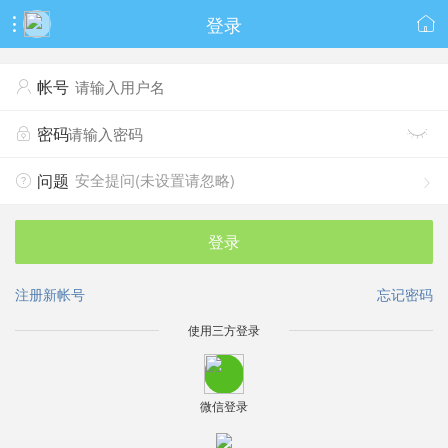
登录


帐号

密码


安全提问(未设置请忽略)
问题


登录
注册新帐号
忘记密码
使用三方登录
微信登录