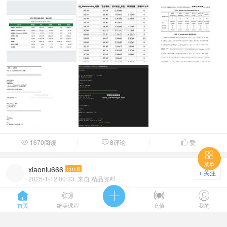
1670阅读
8评论
赞




菜单
xiaoniu666
cm.8
+ 关注
2025-1-12 00:33
来自 精品资料
2025-2003年上市公司企业供应链持股数据





1、资料名称：供应链持股测算、SCS供应链持股水平、SCS_Type
首页
绝美课程
充值
我的
供应链持股哑变量、Spl首次供应链持股冲击 2、 ...