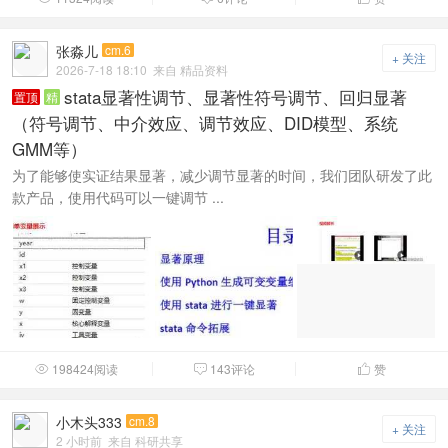
张淼儿
cm.6
+ 关注
2026-7-18 18:10
来自 精品资料
stata显著性调节、显著性符号调节、回归显著
置顶
精
（符号调节、中介效应、调节效应、DID模型、系统
GMM等）
为了能够使实证结果显著，减少调节显著的时间，我们团队研发了此
款产品，使用代码可以一键调节 ...
198424阅读
143评论
赞



小木头333
cm.8
+ 关注
2 小时前
来自 科研共享