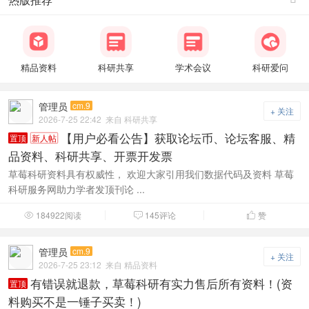
精品资料
科研共享
学术会议
科研爱问
管理员
cm.9
+ 关注
2026-7-25 22:42
来自 科研共享
【用户必看公告】获取论坛币、论坛客服、精
置顶
新人帖
品资料、科研共享、开票开发票
草莓科研资料具有权威性， 欢迎大家引用我们数据代码及资料 草莓
科研服务网助力学者发顶刊论 ...
184922阅读
145评论
赞



管理员
cm.9
+ 关注
2026-7-25 23:12
来自 精品资料
有错误就退款，草莓科研有实力售后所有资料！(资
置顶
料购买不是一锤子买卖！)