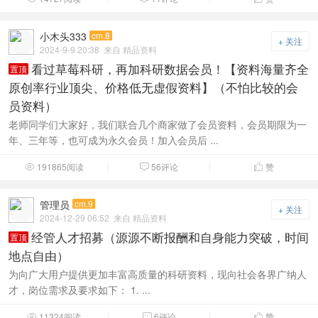
小木头333
cm.8
+ 关注
2024-9-9 20:38
来自 精品资料
看过草莓科研，再加科研数据会员！【资料海量齐全
置顶
原创率行业顶尖、价格低无虚假资料】（不怕比较的会
员资料）
老师同学们大家好，我们联合几个商家做了会员资料，会员期限为一
年、三年等，也可成为永久会员！加入会员后 ...
191865阅读
56评论
赞



管理员
cm.9
+ 关注
2024-12-29 06:52
来自 精品资料
经管人才招募（源源不断报酬和自身能力突破，时间
置顶
地点自由）
为向广大用户提供更加丰富高质量的科研资料，现向社会各界广纳人
才，岗位需求及要求如下： 1. ...
11324阅读
6评论
赞


