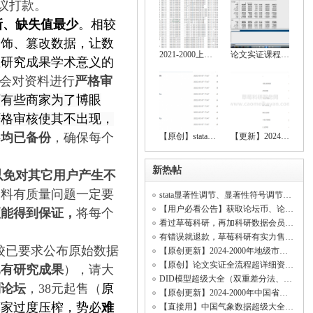
议打款。
新、缺失值最少
。相较
修饰、篡改数据，让数
2021-2000上市公司绿色创新数据大全（创新
论文实证课程（stata安装包、数据处理、基
显研究成果学术意义的
会对资料进行
严格审
可有些商家为了博眼
严格审核使其不出现，
料
均已备份
，确保每个
【原创】stata空间计量全流程操作资料（数
【更新】2024-2000上市公司绿色创新、上市
新热帖
以免对其它用户产生不
资料有质量问题一定要
stata显著性调节、显著性符号调节、回归显著（符号调节、中介效应、调节效应、DID模型
【用户必看公告】获取论坛币、论坛客服、精品资料、科研共享、开票开发票
更能得到保证，
将每个
看过草莓科研，再加科研数据会员！【资料海量齐全原创率行业顶尖、价格低无虚假资料】
有错误就退款，草莓科研有实力售后所有资料！(资料购买不是一锤子买卖！)
校已要求公布原始数据
【原创更新】2024-2000年地级市数字经济综合发展指数、城市数字经济发展水平测度
【原创】论文实证全流程超详细资料（数据处理、基本回归、稳健性检验、内生性检验）
已有研究成果
），请大
DID模型超级大全（双重差分法、政策评估）
到论坛
，38元起售
（
原
【原创更新】2024-2000年中国省级数字经济综合发展指数、省级数字经济发展水平测度
商家过度压榨，势必
难
【直接用】中国气象数据超级大全（日照时数数据、平均气温数据、相对湿度数据、降水量