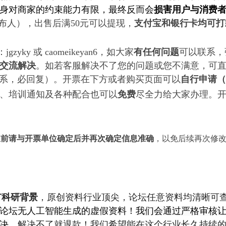
身对商家的约束能力有限，最终反而会
损害用户与消费
布人），
出售后满50元可以提现，
支付宝和银行卡均可打
jgzyky 或
caomeikeyan6
，如大家
有任何问题
可以联系，
交流解决
。如若客服解决不了您的问题或您不满意，可
系，必回复）。开票在下方或者购买页面可以
自行申请
、培训通知及各种配合也可以
免费
尽全力给大家办理
。
息前请与开票单位确定后并再次确定信息准确
，以免后续再次修
有科研背景
，原创资料行业顶尖，论坛任意资料均清晰可
论坛无人工智能生成的虚假资料！
我们会通过严格审核
决
，解决不了就退款！我们希望能在这个行业长久持续