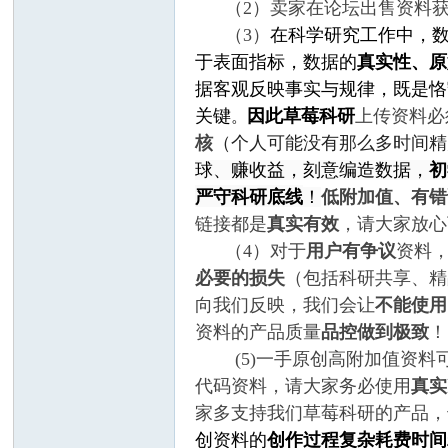
（2）卖家在论坛出售资料获
（3）
在科学研究工作中，
于表面指标，数据的
真实性、原
据客观反映事实与规律，既是恪
关键
因此草莓科研
上传资料必
。
核
（个人可能没有那么多时间精
球、赚收益，刻意编造数据，
初
服
严守科研底线
！
低附加值、有错
链接都是
真实有效
，请大家放
（4）对于
用户有争议
资料
必要的损失
（包括
科研共享、精
向我们反映，我们会让
不能使用
资料的产品质量
品控做到极致
！
(5)一手原创高附加值资料
代码资料，请大家务必使用
真实
务
家多支持我们草莓科研的产品，
创资料的
创作过程复杂耗费时间