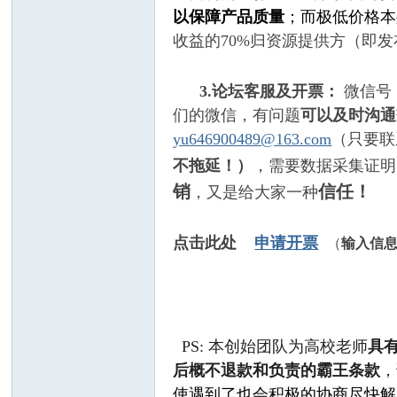
以保障产品质量
；而极低价格本
收益的
70%
归资源提供方（即发
3.论坛客服及开票：
微信号：
们的微信，有问题
可以及时沟通
网
yu646900489@163.com
（只要联
不拖延！）
，
需要
数据采集证明
销
信任！
，又是给大家一种
点击此处
申请开票
（
输入信
—
PS: 本创始团队为高校老师
具
后概不退款和负责的霸王条款
，
使遇到了也会积极的协商尽快解