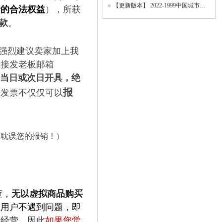
【更新版本】 2022-1999中国城市统计年鉴、地级市面板数据、城市面板数据（数据填补版
者的合法权益
）
，
所获
款
。
强烈建议卖家加上我
直接发老板邮箱
（当日或次日开具，绝
报
开发票不仅仅可以
改耽误您的报销！）
查，
无以虚拟商品购买
让用户不遇到问题，即
的经营，因此
如果您觉