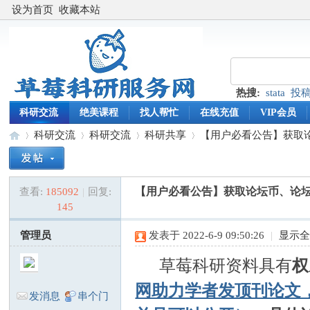
设为首页
收藏本站
热搜:
stata
投
科研交流
绝美课程
找人帮忙
在线充值
VIP会员
科研交流
科研交流
科研共享
【用户必看公告】获取论
【用户必看公告】获取论坛币、论
查看:
185092
|
回复:
草
»
›
›
›
145
管理员
发表于 2022-6-9 09:50:26
|
显示
草莓科研资料具有
权
网助力学者发顶刊论文
发消息
串个门