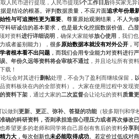
取人民币进行提现，人民币提现
5个工作日后
待买家无异
数据是结论的根基。评判数据质量，不应片面
追求年份最
始性与可追溯性更为重要
。尊重原始观测结果，不人为
守科研诚信的基本要求，也是最大化挖掘数据价值、凸
须对资料
进行详细说明
，确保大家能够
放心使用
，我们也
力或者鉴别能力）
，
很多
原始数据本就没有对外公开
，
学者根本看不出问题
，而我们会用专业能力对资料进行
误、年份久远等资料将会审核不通过
，并且论坛所有资
心下载！
，论坛会对其进行
删帖
处理，不会为了盈利而继续保留，
品资料
板块在内的全部资料）
。大家在使用过程中发现
的资料下架
，通过大家的
二次监督
会让论坛的资料
质量
可以做到
更新、更正、弥补、答疑的功能
（较多期刊和学
准确的科研资料，
否则承担造假心理压力或者再次修改
也希望更多的老师和同学将自己原创有售后的资料
分享
精力大
，每次创新也
未必能取得成功
。若定价过低或对