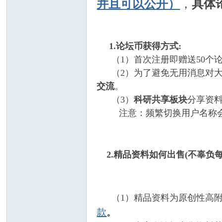
并且可以公开）
，
具体
莓
1.论坛币获得方式:
（1）首次注册即赠送50个
（2）为了避免无用消息对大
交流
。
（3）
科研共享板块
分享资
注意：频繁切换用户名称会
科
2.
精品资料如何出售(不辜负每
（1）精品资料为原创性高附
款
。
研