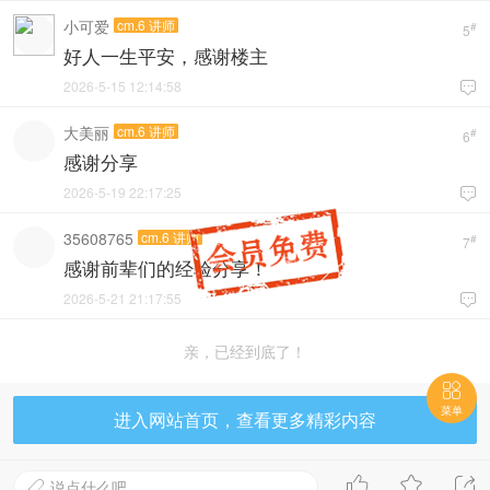
小可爱
cm.6 讲师
#
5
好人一生平安，感谢楼主
2026-5-15 12:14:58

大美丽
cm.6 讲师
#
6
感谢分享
2026-5-19 22:17:25

35608765
cm.6 讲师
#
7
感谢前辈们的经验分享！
2026-5-21 21:17:55

亲，已经到底了！

菜单
进入网站首页，查看更多精彩内容



说点什么吧...
