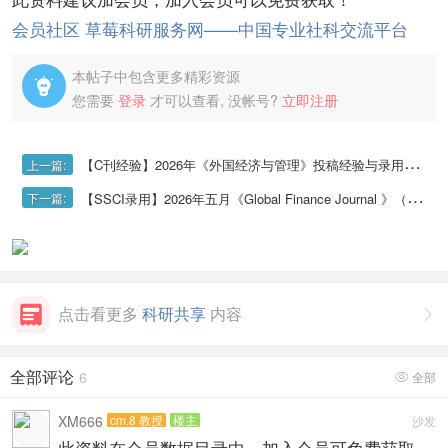
会员社区 草莓科研服务网——中国专业社科交流平台
本帖子中包含更多精彩资源

您需要
登录
才可以查看, 没帐号?
立即注册
【C刊经验】2026年《外国经济与管理》投稿经验与录用流程
上一篇:
【SSCI录用】2026年五月《Global Finance Journal 》（GFJ）投稿经验及录用流程分享
下一篇:
点击看更多
科研共享
内容

全部评论
6
全部

XM666
cm.8 教授
楼主
沙发
此资料在会员数据目录中，加入会员可免费获取，