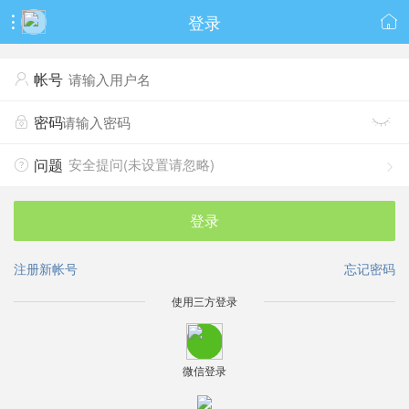
登录


帐号

密码


安全提问(未设置请忽略)
问题


登录
注册新帐号
忘记密码
使用三方登录
微信登录