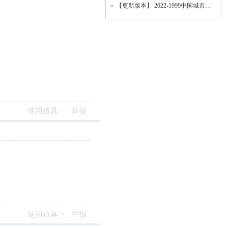
【更新版本】 2022-1999中国城市统计年鉴、地级市面板数据、城市面板数据（数据填补版
使用道具
举报
使用道具
举报