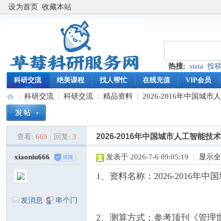
设为首页
收藏本站
热搜:
stata
投
科研交流
绝美课程
找人帮忙
在线充值
VIP会员
科研交流
科研交流
精品资料
2026-2016年中国城
2026-2016年中国城市人工智
查看:
669
|
回复:
3
草
»
›
›
›
xiaoniu666
发表于 2026-7-6 09:05:19
|
显示
1、资料名称：2026-2016
发消息
串个门
2、测算方式：参考顶刊《管理