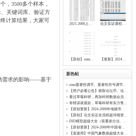
，3500多个样本，
逻辑、关键词库、验证方
最终计算结果，大家可
2021-2000上市公司绿色创新数据大全（创新
论文实证课程（stata安装包、数据处理、基
【原创】stata空间计量全流程操作资料（数
【更新】2024-2000上市公司绿色创新、上市
新热帖
对劳动需求的影响——基于
stata显著性调节、显著性符号调节、回归显著（符号调节、中介效应、调节效应、DID模型
【用户必看公告】获取论坛币、论坛客服、精品资料、科研共享、开票开发票
看过草莓科研，再加科研数据会员！【资料海量齐全原创率行业顶尖、价格低无虚假资料】
有错误就退款，草莓科研有实力售后所有资料！(资料购买不是一锤子买卖！)
【原创更新】2024-2000年地级市数字经济综合发展指数、城市数字经济发展水平测度
【原创】论文实证全流程超详细资料（数据处理、基本回归、稳健性检验、内生性检验）
DID模型超级大全（双重差分法、政策评估）
【原创更新】2024-2000年中国省级数字经济综合发展指数、省级数字经济发展水平测度
【直接用】中国气象数据超级大全（日照时数数据、平均气温数据、相对湿度数据、降水量