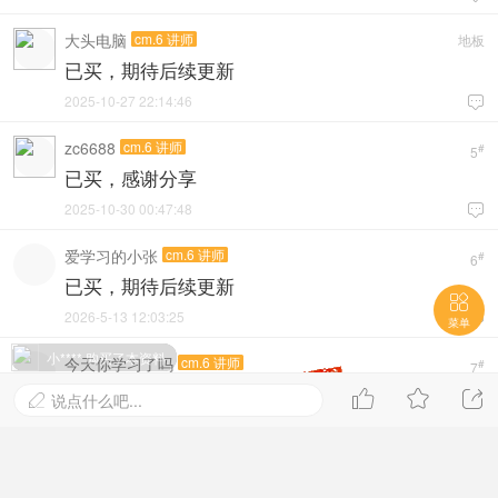
大头电脑
cm.6 讲师
地板
已买，期待后续更新
2025-10-27 22:14:46

zc6688
cm.6 讲师
#
5
已买，感谢分享
2025-10-30 00:47:48

爱学习的小张
cm.6 讲师
#
6
已买，期待后续更新

2026-5-13 12:03:25

菜单
小**** 购买了本资料
今天你学习了吗
cm.6 讲师
#
7
已买，感谢分享



说点什么吧...

2026-5-21 21:17:55

亲，已经到底了！