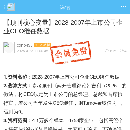
详情


【顶刊核心变量】2023-2007年上市公司企
业CEO继任数据
cdhb435
cm.8 教授
2025-4-28 11:00:45
1959
4


2023-2007年上市公司企业CEO继任数据
1.资料名称：
参考顶刊《南开管理评论》吉利（2025）的
2.测算方式：
做法，将CEO认定为上市公司的总经理、总裁和首席执
行官，若公司当年发生CEO继任，则Turnover取值为1，
否则为0。
4.1万多个样本，4753家企业，包括高管个
3.资料范围：
人特征原始数据及最终结果，大家可以验证一下确保准