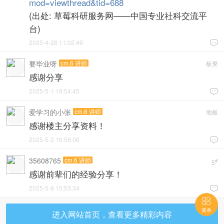
mod=viewthread&tid=688
(出处: 草莓科研服务网——中国专业社科交流平
台)
2025-4-28 11:02:49

要毕业呀
cm.6 讲师
板凳
感谢分享
2025-5-1 19:54:45

爱学习的小张
cm.6 讲师
地板
感谢楼主分享资料！
2025-5-2 16:56:06

35608765
cm.6 讲师
#
5
感谢前辈们的经验分享！
2025-5-8 15:53:34


菜单
进入网站首页，查看更多精彩内容