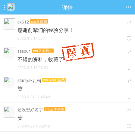
详情


cx612
cm.6 讲师
#
6
感谢前辈们的经验分享！
2023-3-5 14:57:11

sss001
cm.2 本科生
#
7
不错的资料，收藏了
2023-3-5 18:08:53

starrysky_wj
cm.5 VIP会员
#
8
赞
2023-3-21 21:45:49

还没想好名字
cm.2 本科生
#
9
赞
2023-3-22 16:22:42
