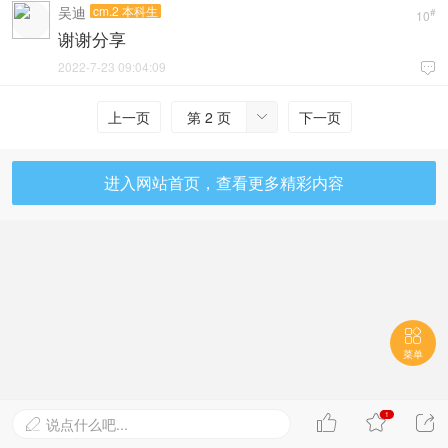
吴迪
cm.2 本科生
#
10
谢谢分享
2022-7-23 09:04:09

上一页
第 2 页
下一页

进入网站首页，查看更多精彩内容

菜单
1



说点什么吧...
