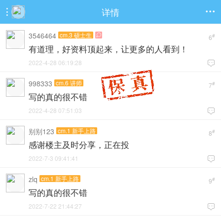
详情


3546464
cm.3 硕士生

#
6
有道理，好资料顶起来，让更多的人看到！
2022-4-28 06:19:28

998333
cm.6 讲师
#
7
写的真的很不错
2022-4-28 07:51:03

别别123
cm.1 新手上路
#
8
感谢楼主及时分享，正在投
2022-7-3 09:41:41

zlq
cm.1 新手上路
#
9
写的真的很不错
2022-7-22 21:44:27
