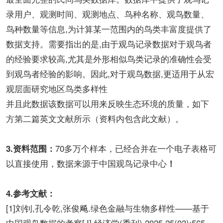
录用户、观测时间、观测地点、鸟种名称、观鸟数量、
鸟种数量等信息,为计算某一范围内的鸟类丰富度提供了
数据支持。需要指出的是,由于观鸟记录数据对于观鸟者
的经验要求较高,尤其是外形相似鸟类记录的准确性会受
到观鸟者经验的影响。因此,对于观鸟数据,更适用于从宏
观层面研究地区鸟类多样性
并且此数据该数据可以用来反映生态环境的质量，如下
方第二篇英文文献所示（资料内包含此文献）。
70多万个样本，已经合并在一个电子表格可
3.资料范围：
以直接使用，数据来源于中国观鸟记录中心
！
4.参考文献：
[1]刘钊,孔令乾,张俊飚.绿色金融与生物多样性——基于
中国观鸟数据的考察[J].经济学(季刊),2025,25(03):565-