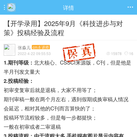
详情


【开学录用】2025年9月《科技进步与对
策》投稿经验及流程
张淼儿
cm.6 讲师
2022-4-22 09:55:53
15978
16


北大核心、CSSCI来源版，C刊，但是他是
1.期刊等级：
半月刊发文量大
2.投稿经验：
初审变复审后就是退稿，大家不用等了；
期刊审稿一般在两个月左右，遇到假期或换审稿人情况
会延迟，相对其他的C刊而言算快的了；
投稿环节流程较多，但是每一步都挺快；
一般在初审或者二审退稿
3.投稿流程：由于流程太多 手机端有图片显示内容有