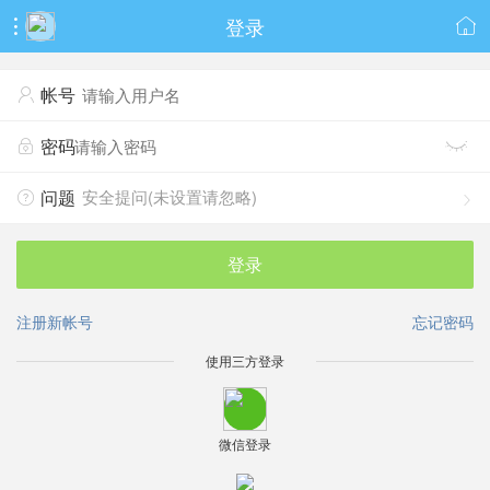
登录


帐号

密码


安全提问(未设置请忽略)
问题


登录
注册新帐号
忘记密码
使用三方登录
微信登录