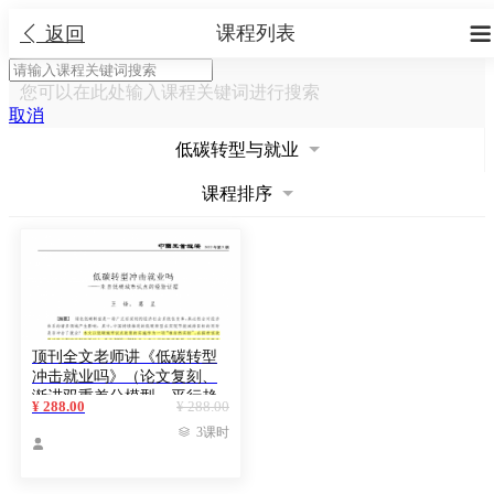
课程列表


返回
您可以在此处输入课程关键词进行搜索
取消
低碳转型与就业
课程排序
顶刊全文老师讲《低碳转型
冲击就业吗》（论文复刻、
渐进双重差分模型、平行趋
¥ 288.00
¥ 288.00
势检验、安慰剂检验、影响

3课时
机制检验、异质性分析）
