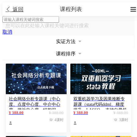
课程列表


返回
您可以在此处输入课程关键词进行搜索
取消
实证方法
课程排序
社会网络分析专题课（中心
双重机器学习及因果推断专
度、点度中心度、中介中心
题课（stata代码ddml、梯度
度、接近中心度、结构洞、
提升、LASSO 、支持向量机
¥ 388.00
¥ 388.00
¥ 388.00
¥ 388.00
ucinet软件使用、社会网络分
、弹性网络、随机森林、

4课时

3课时
析论文复刻及案例）
Ridge岭回归、双重机器学习


论文复刻及案例）