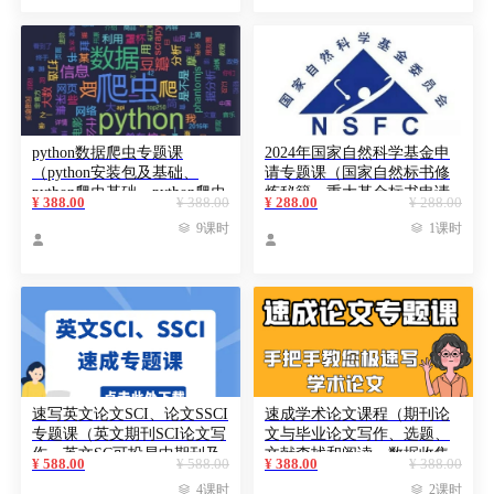
python数据爬虫专题课
2024年国家自然科学基金申
（python安装包及基础、
请专题课（国家自然标书修
python爬虫基础、python爬虫
炼秘籍、重大基金标书申请
¥ 388.00
¥ 388.00
¥ 288.00
¥ 288.00
案例实战演练）
课程）

9课时

1课时


速写英文论文SCI、论文SSCI
速成学术论文课程（期刊论
专题课（英文期刊SCI论文写
文与毕业论文写作、选题、
作、英文SC可投易中期刊及
文献查找和阅读、数据收集
¥ 588.00
¥ 588.00
¥ 388.00
¥ 388.00
选题、SCI全流程写作、英文
和清洗、实证全流程、题目

4课时

2课时
SCI润色翻译、英文论文投稿
摘要、引言、文献综述、研