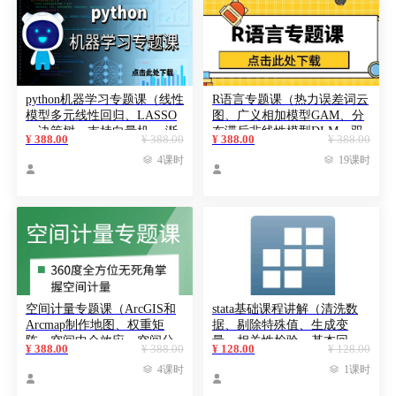
python机器学习专题课（线性
R语言专题课（热力误差词云
模型多元线性回归、LASSO
图、广义相加模型GAM、分
、决策树、支持向量机 、渐
布滞后非线性模型DLM、双
¥ 388.00
¥ 388.00
¥ 388.00
¥ 388.00
进梯度回归树、随机森林、
重差分方法DID、公共卫生、

4课时

19课时
变量相对重要性、ALE图形
空气污染、疾病传染病、人


绘制）
群健康风险评估）
空间计量专题课（ArcGIS和
stata基础课程讲解（清洗数
Arcmap制作地图、权重矩
据、剔除特殊值、生成变
阵、空间中介效应、空间分
量、相关性检验、基本回
¥ 388.00
¥ 388.00
¥ 128.00
¥ 128.00
位数回归、空间计量β收敛、
归、双向固定效应、稳健性

4课时

1课时
空间Tobit、空间DID、空间
检验）


计量内生性工具变量）