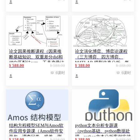


与交流）
究设计、结论建议）
论文因果推断课程（因果推
论文演化博弈、博弈论课程
断基础知识、双重差分did和
（三方博弈、四方博弈、
倾向匹配法psm、工具变量法
MATLAB 模型仿真分析、复
¥ 588.00
¥ 588.00
¥ 388.00
¥ 388.00
iv、断点回归法rdd、合成控
制动态方程、敏感性稳定性

6课时

6课时
制法）
分析）


结构方程模型SEM与Amos软
python文本分析专题课
件应用专题课（Amos软件安
（python基础、python数据处
装包、调查问卷、残差、测
理、python文本分析案例实战
¥ 158.00
¥ 158.00
¥ 388.00
¥ 388.00