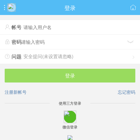
登录


帐号

密码


安全提问(未设置请忽略)
问题


登录
注册新帐号
忘记密码
使用三方登录
微信登录