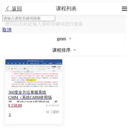
课程列表


返回
您可以在此处输入课程关键词进行搜索
取消
gmm
课程排序
360度全方位掌握系统
GMM（系统GMM使用场
景、系统GMM原理检验、系
¥ 158.00
¥ 158.00
统GMM动态面板模型解析、

1课时
系统GMM案例数据代码视频

展示）