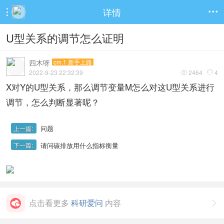
详情


U型关系的调节怎么证明
四木呀
cm.1 新手上路
2022-9-23 22:32:39
2464
4


X对Y的U型关系，那么调节变量M怎么对这U型关系进行
调节，怎么判断显著呢？
问题
上一篇:
请问碳排放用什么指标衡量
下一篇:
点击看更多
科研爱问
内容
