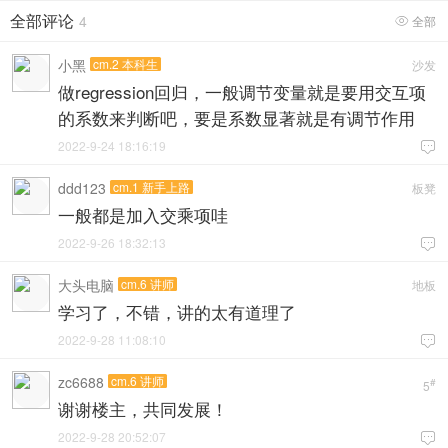
全部评论
4
全部

小黑
cm.2 本科生
沙发
做regression回归，一般调节变量就是要用交互项
的系数来判断吧，要是系数显著就是有调节作用
2022-9-24 18:16:19

ddd123
cm.1 新手上路
板凳
一般都是加入交乘项哇
2022-9-26 18:32:13

大头电脑
cm.6 讲师
地板
学习了，不错，讲的太有道理了
2022-9-28 11:08:10

zc6688
cm.6 讲师
#
5
谢谢楼主，共同发展！
2022-9-28 20:52:07
