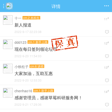
详情


十一
cm.2 本科生
#
11
新人报道
2022-9-17 22:23:38

ddd123
cm.1 新手上路
#
12
现在每日签到领论坛币
2022-9-20 11:54:03

小铁柱子
cm.6 讲师
#
13
大家加油，互助互惠
2022-9-20 12:53:33

chenhao16
cm.1 新手上路
#
14
感谢管理员，感谢草莓科研服务网！
2022-9-21 17:29:36
