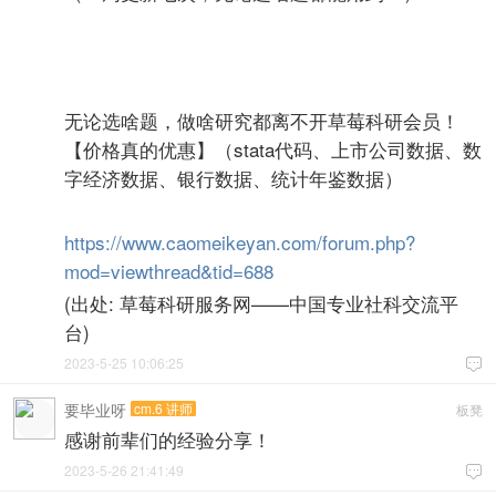
I
+ j7 a$ L C6 D( @8 g5 g: l
O3 Z/ i o3 d- t6 t! |
无论选啥题，做啥研究都离不开草莓科研会员！
【价格真的优惠】（stata代码、上市公司数据、数
字经济数据、银行数据、统计年鉴数据）
5 F% c3 _ Q1
^. q A8 y- L7 B# m
https://www.caomeikeyan.com/forum.php?
mod=viewthread&tid=688
/ N) [9 a8 v" O U# k4 H8 R
(出处: 草莓科研服务网——中国专业社科交流平
台)
2023-5-25 10:06:25

要毕业呀
cm.6 讲师
板凳
感谢前辈们的经验分享！
2023-5-26 21:41:49
