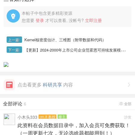
本帖子中包含更多精彩资源

您需要
登录
才可以查看, 没帐号?
立即注册
Kernel核密度估计、三维图（附带数据和代码）
上一篇:
【更新】2024-2000年上市公司企业范霍恩可持续发展模型、企业可持续发展能力模型
下一篇:
点击看更多
科研共享
内容

全部评论
6
全部

小木头333
cm.8 教授
楼主
沙发
此资料在会员数据目录中，加入会员可免费获取！
（一周更新七次，无论选啥题都能用到！）
/ s$ u `, d.