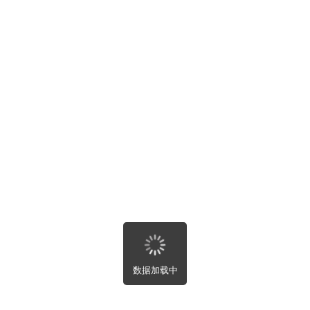
详情


金融类C刊或北核发表
匿名
2025-5-13 02:24:37
1104
0


任务信息
需求描述
项目描述：已有初稿
对承接人的要求：985211金融类博士，至少1篇C刊经验
所需技术：完成后另有酬谢，c刊高于北核
完成时间：3-4个月
完成标准：收到录用通知
数据加载中
硕士大论文指导
上一篇: