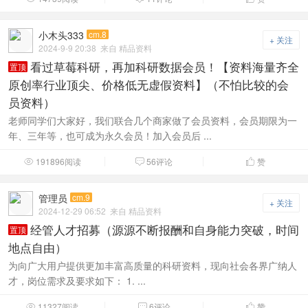
小木头333
cm.8
+ 关注
2024-9-9 20:38
来自 精品资料
看过草莓科研，再加科研数据会员！【资料海量齐全
置顶
原创率行业顶尖、价格低无虚假资料】（不怕比较的会
员资料）
老师同学们大家好，我们联合几个商家做了会员资料，会员期限为一
年、三年等，也可成为永久会员！加入会员后 ...
191896阅读
56评论
赞



管理员
cm.9
+ 关注
2024-12-29 06:52
来自 精品资料
经管人才招募（源源不断报酬和自身能力突破，时间
置顶
地点自由）
为向广大用户提供更加丰富高质量的科研资料，现向社会各界广纳人
才，岗位需求及要求如下： 1. ...
11327阅读
6评论
赞


