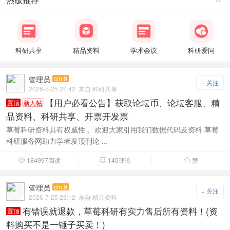
科研共享
精品资料
学术会议
科研爱问
管理员
cm.9
+ 关注
2026-7-25 22:42
来自 科研共享
【用户必看公告】获取论坛币、论坛客服、精
置顶
新人帖
品资料、科研共享、开票开发票
草莓科研资料具有权威性， 欢迎大家引用我们数据代码及资料 草莓
科研服务网助力学者发顶刊论 ...
184997阅读
145评论
赞



管理员
cm.9
+ 关注
2026-7-25 23:12
来自 精品资料
有错误就退款，草莓科研有实力售后所有资料！(资
置顶
料购买不是一锤子买卖！)