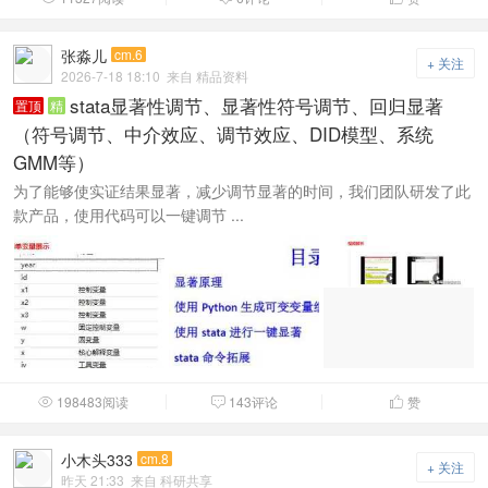
张淼儿
cm.6
+ 关注
2026-7-18 18:10
来自 精品资料
stata显著性调节、显著性符号调节、回归显著
置顶
精
（符号调节、中介效应、调节效应、DID模型、系统
GMM等）
为了能够使实证结果显著，减少调节显著的时间，我们团队研发了此
款产品，使用代码可以一键调节 ...
198483阅读
143评论
赞



小木头333
cm.8
+ 关注
昨天 21:33
来自 科研共享