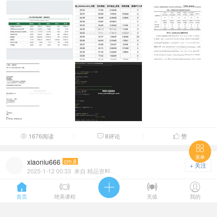
1676阅读
8评论
赞




菜单
xiaoniu666
cm.8
+ 关注
2025-1-12 00:33
来自 精品资料
2025-2003年上市公司企业供应链持股数据





1、资料名称：供应链持股测算、SCS供应链持股水平、SCS_Type
首页
绝美课程
充值
我的
供应链持股哑变量、Spl首次供应链持股冲击 2、 ...