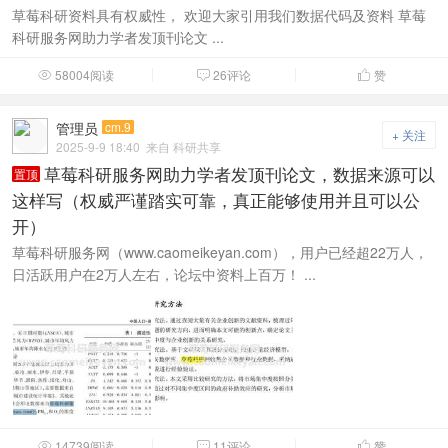
草莓科研资料具有权威性， 欢迎大家引用我们数据代码及资料 草莓
科研服务网助力学者发顶刊论文 ...
58004阅读
26评论
赞



管理员
cm.9
+ 关注
2025-9-9 18:40
来自 科研共享
草莓科研服务网助力学者发顶刊论文，数据来源可以
置顶
这样写（权威严谨踏实可靠，真正能够使用并且可以公
开）
草莓科研服务网（www.caomeikeyan.com），用户已经超22万人，
日活跃用户在2万人左右，论坛中资料上百万！ ...
14739阅读
11评论
赞


