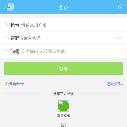
登录


帐号

密码


安全提问(未设置请忽略)
问题


登录
注册新帐号
忘记密码
使用三方登录
微信登录