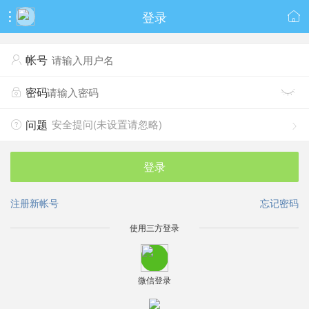
登录


帐号

密码


安全提问(未设置请忽略)
问题


登录
注册新帐号
忘记密码
使用三方登录
微信登录