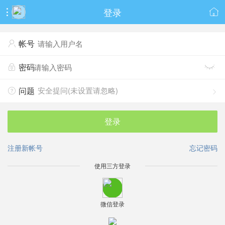
登录


帐号

密码


安全提问(未设置请忽略)
问题


登录
注册新帐号
忘记密码
使用三方登录
微信登录