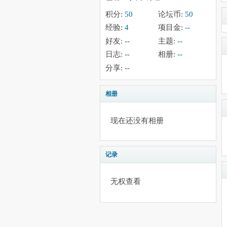
积分:
50
论坛币:
50
经验:
4
项目金:
--
好友:
--
主题:
--
日志:
--
相册:
--
分享:
--
相册
现在还没有相册
记录
无权查看