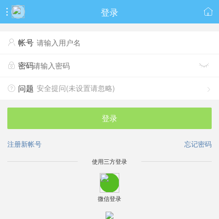
登录


帐号

密码


安全提问(未设置请忽略)
问题


登录
注册新帐号
忘记密码
使用三方登录
微信登录