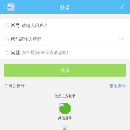
登录


帐号

密码


安全提问(未设置请忽略)
问题


登录
注册新帐号
忘记密码
使用三方登录
微信登录