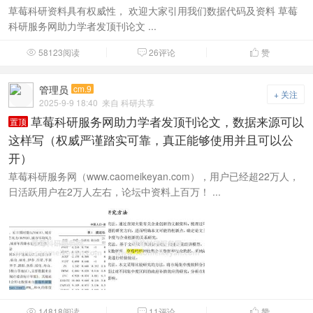
草莓科研资料具有权威性， 欢迎大家引用我们数据代码及资料 草莓
科研服务网助力学者发顶刊论文 ...
58123阅读
26评论
赞



管理员
cm.9
+ 关注
2025-9-9 18:40
来自 科研共享
草莓科研服务网助力学者发顶刊论文，数据来源可以
置顶
这样写（权威严谨踏实可靠，真正能够使用并且可以公
开）
草莓科研服务网（www.caomeikeyan.com），用户已经超22万人，
日活跃用户在2万人左右，论坛中资料上百万！ ...
14818阅读
11评论
赞


