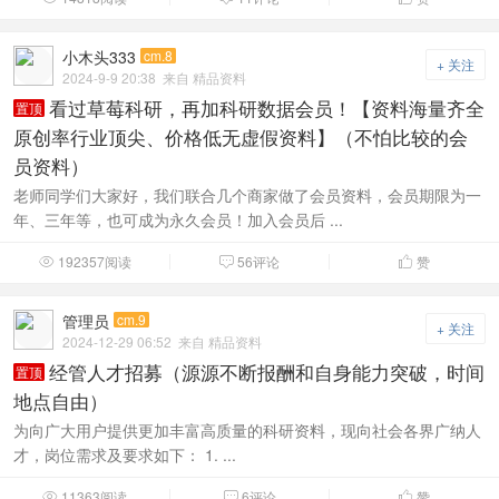
小木头333
cm.8
+ 关注
2024-9-9 20:38
来自 精品资料
看过草莓科研，再加科研数据会员！【资料海量齐全
置顶
原创率行业顶尖、价格低无虚假资料】（不怕比较的会
员资料）
老师同学们大家好，我们联合几个商家做了会员资料，会员期限为一
年、三年等，也可成为永久会员！加入会员后 ...
192357阅读
56评论
赞



管理员
cm.9
+ 关注
2024-12-29 06:52
来自 精品资料
经管人才招募（源源不断报酬和自身能力突破，时间
置顶
地点自由）
为向广大用户提供更加丰富高质量的科研资料，现向社会各界广纳人
才，岗位需求及要求如下： 1. ...
11363阅读
6评论
赞


