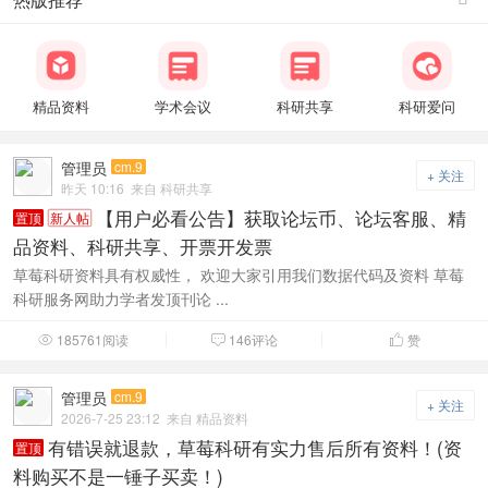
精品资料
学术会议
科研共享
科研爱问
管理员
cm.9
+ 关注
昨天 10:16
来自 科研共享
【用户必看公告】获取论坛币、论坛客服、精
置顶
新人帖
品资料、科研共享、开票开发票
草莓科研资料具有权威性， 欢迎大家引用我们数据代码及资料 草莓
科研服务网助力学者发顶刊论 ...
185761阅读
146评论
赞



管理员
cm.9
+ 关注
2026-7-25 23:12
来自 精品资料
有错误就退款，草莓科研有实力售后所有资料！(资
置顶
料购买不是一锤子买卖！)