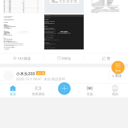
141阅读
0评论
赞




菜单
小木头333
cm.8
+ 关注
2025-10-1 06:47
来自 精品资料
2025-2011年上市公司企业成本加成数据、成本加成、成





本加成_GMM
首页
绝美课程
充值
我的
1、资料名称：2025-2011年上市公司企业成本加成数据、成本加
成、成本加成_GMM、成本加成_CD、成本加成_劳动 ...