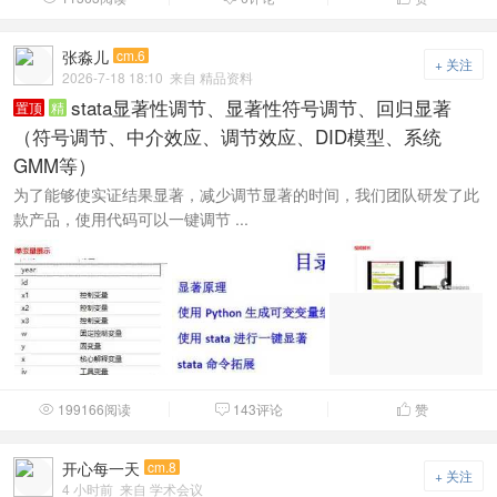
张淼儿
cm.6
+ 关注
2026-7-18 18:10
来自 精品资料
stata显著性调节、显著性符号调节、回归显著
置顶
精
（符号调节、中介效应、调节效应、DID模型、系统
GMM等）
为了能够使实证结果显著，减少调节显著的时间，我们团队研发了此
款产品，使用代码可以一键调节 ...
199166阅读
143评论
赞



开心每一天
cm.8
+ 关注
4 小时前
来自 学术会议