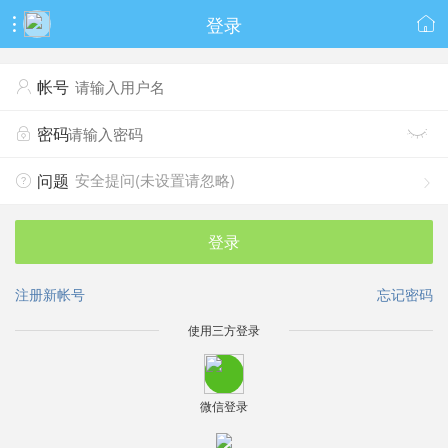
登录


帐号

密码


安全提问(未设置请忽略)
问题


登录
注册新帐号
忘记密码
使用三方登录
微信登录