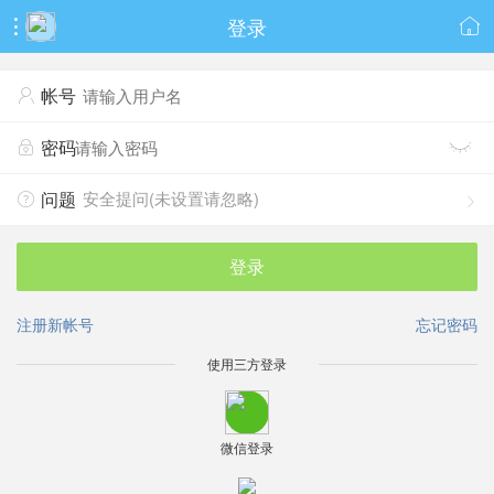
登录


帐号

密码


安全提问(未设置请忽略)
问题


登录
注册新帐号
忘记密码
使用三方登录
微信登录