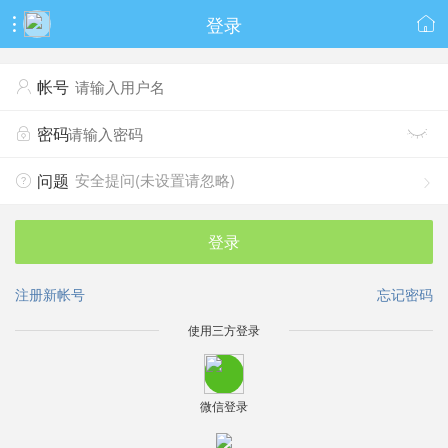
登录


帐号

密码


安全提问(未设置请忽略)
问题


登录
注册新帐号
忘记密码
使用三方登录
微信登录