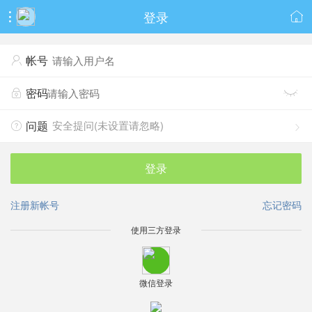
登录


帐号

密码


安全提问(未设置请忽略)
问题


登录
注册新帐号
忘记密码
使用三方登录
微信登录