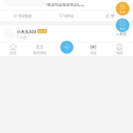

菜单
302阅读
3评论
赞




发布
小木头333
cm.8
+ 关注
7 天前
【更新】2025-2000年上市公司企业技术多元化数据、知





识多元化数据
首页
绝美课程
充值
我的
1.资料名称：2025-2000年上市公司企业技术多元化数据、知识多元
化数据 2.测算方式：两种方式进行衡量，大家 ...