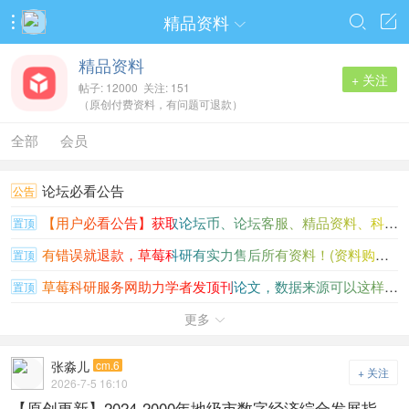
精品资料




精品资料
+ 关注
帖子: 12000 关注: 151
（原创付费资料，有问题可退款）
全部
会员
论坛必看公告
公告
【用户必看公告】获取论坛币、论坛客服、精品资料、科研共享、开票开发票
置顶
有错误就退款，草莓科研有实力售后所有资料！(资料购买不是一锤子买卖！)
置顶
草莓科研服务网助力学者发顶刊论文，数据来源可以这样写（权威严谨踏实可靠，真正能够使用并且可以公开）
置顶
看过草莓科研，再加科研数据会员！【资料海量齐全原创率行业顶尖、价格低无虚假资料】（不怕比较的会员资料）
更多
置顶

经管人才招募（源源不断报酬和自身能力突破，时间地点自由）
置顶
张淼儿
cm.6
+ 关注
stata显著性调节、显著性符号调节、回归显著（符号调节、中介效应、调节效应、DID模型、系统GMM等）
置顶
2026-7-5 16:10
【原创更新】2024-2000年地级市数字经济综合发展指