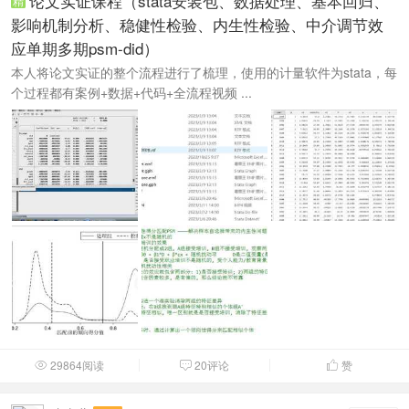
论文实证课程（stata安装包、数据处理、基本回归、
精
影响机制分析、稳健性检验、内生性检验、中介调节效
应单期多期psm-did）
本人将论文实证的整个流程进行了梳理，使用的计量软件为stata，每
个过程都有案例+数据+代码+全流程视频 ...
29864阅读
20评论
赞


