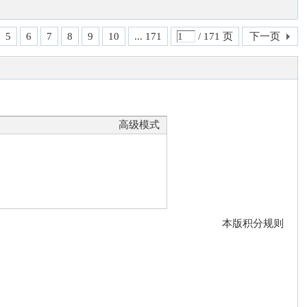
5
6
7
8
9
10
... 171
/ 171 页
下一页
高级模式
本版积分规则