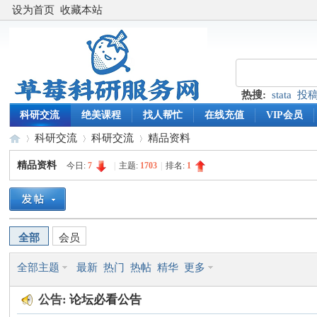
设为首页
收藏本站
热搜:
stata
投
科研交流
绝美课程
找人帮忙
在线充值
VIP会员
科研交流
科研交流
精品资料
精品资料
今日:
7
|
主题:
1703
|
排名:
1
草
»
›
›
全部
会员
全部主题
最新
热门
热帖
精华
更多
公告:
论坛必看公告