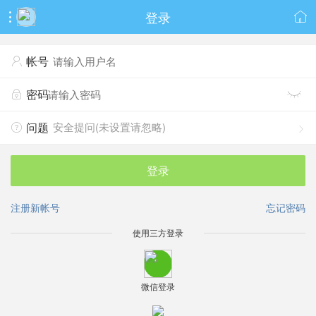
登录


帐号

密码


安全提问(未设置请忽略)
问题


登录
注册新帐号
忘记密码
使用三方登录
微信登录