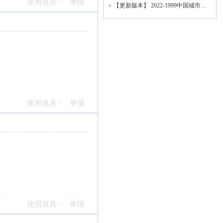
使用道具
举报
【更新版本】 2022-1999中国城市统计年鉴、地级市面板数据、城市面板数据（数据填补版
使用道具
举报
使用道具
举报