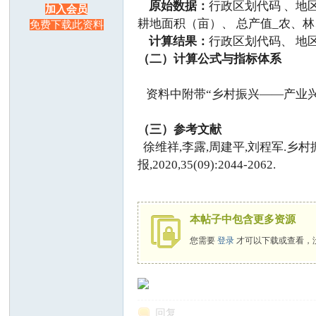
原始数据：
行政区划代码 、地区
加入会员
耕地面积（亩）、 总产值_农、林
莓
免费下载此资料
计算结果：
行政区划代码、 地
（二）计算公式与指标体系
资料中附带“乡村振兴——产业兴
（三）参考文献
徐维祥,李露,周建平,刘程军.乡
报,2020,35(09):2044-2062.
科
本帖子中包含更多资源
您需要
登录
才可以下载或查看，
研
回复