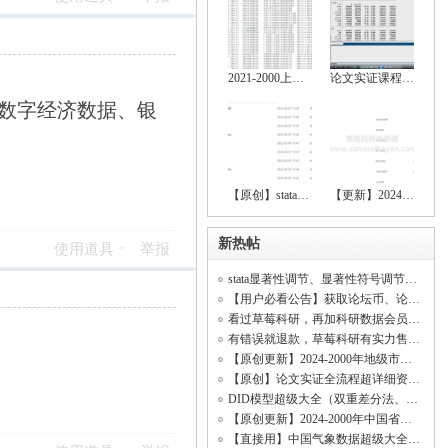
2021-2000上市公司绿色创新数据大全（创新
论文实证课程（stata安装包、数据处理、基
、数字经济数据、银
【原创】stata空间计量全流程操作资料（数
【更新】2024-2000上市公司绿色创新、上市
新热帖
使用道具
举报
stata显著性调节、显著性符号调节、回归显著（符号调节、中介效应、调节效应、DID模型
【用户必看公告】获取论坛币、论坛客服、精品资料、科研共享、开票开发票
看过草莓科研，再加科研数据会员！【资料海量齐全原创率行业顶尖、价格低无虚假资料】
有错误就退款，草莓科研有实力售后所有资料！(资料购买不是一锤子买卖！)
【原创更新】2024-2000年地级市数字经济综合发展指数、城市数字经济发展水平测度
【原创】论文实证全流程超详细资料（数据处理、基本回归、稳健性检验、内生性检验）
DID模型超级大全（双重差分法、政策评估）
【原创更新】2024-2000年中国省级数字经济综合发展指数、省级数字经济发展水平测度
【直接用】中国气象数据超级大全（日照时数数据、平均气温数据、相对湿度数据、降水量