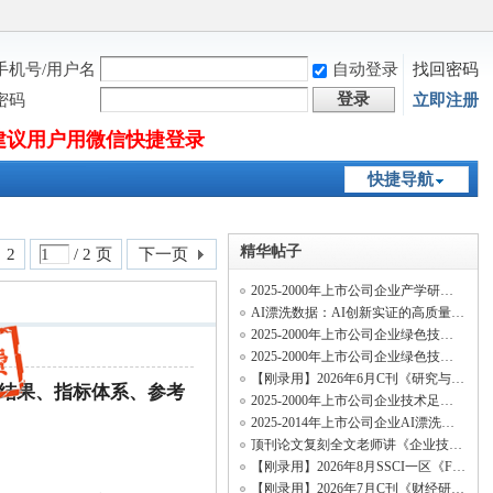
手机号/用户名
自动登录
找回密码
登录
密码
立即注册
建议用户用微信快捷登录
快捷导航
精华帖子
2
/ 2 页
下一页
2025-2000年上市公司企业产学研绿色合作创新网络数据
AI漂洗数据：AI创新实证的高质量纯净新变量
2025-2000年上市公司企业绿色技术足迹相似度数据（行业绿色技术足迹相似度、历史绿色
2025-2000年上市公司企业绿色技术多元化数据、绿色知识多元化数据
【刚录用】2026年6月C刊《研究与发展管理》投稿经验及录用流程
结果、
指标体系、参考
2025-2000年上市公司企业技术足迹相似度数据（行业技术足迹相似度、历史技术足迹相似
2025-2014年上市公司企业AI漂洗测算数据、招聘AI漂洗数据
顶刊论文复刻全文老师讲《企业技术网络结构与关键核心技术创新速度》（两阶段系统矩估
【刚录用】2026年8月SSCI一区《Finance Research Letters》投稿经验及录用流程
【刚录用】2026年7月C刊《财经研究》投稿经验及录用流程