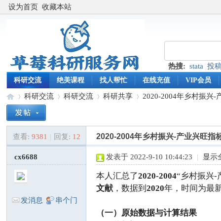
设为首页
收藏本站
热搜:
stata
投
科研交流
绝美课程
找人帮忙
在线充值
VIP会员
科研交流
科研交流
科研共享
2020-2004年乡村振
2020-2004年乡村振兴-产业兴旺指
查看:
9381
|
回复:
12
草
»
›
›
›
cx6688
发表于 2022-9-10 10:44:23
|
显示
本人汇总了
2020-2004
“乡村振兴
文献
，数据到
2020
年，时间为最
发消息
串个门
（一）原始数据与计算结果