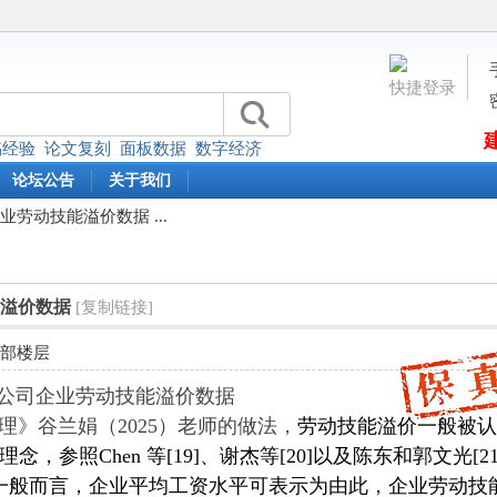
快捷登录
稿经验
论文复刻
面板数据
数字经济
论坛公告
关于我们
企业劳动技能溢价数据 ...
能溢价数据
[复制链接]
全部楼层
年上市公司企业劳动技能溢价数据
理》谷兰娟（2025）老师的做法，
劳动技能溢价一般被
理念，参照
Chen
等
[19]
、谢杰等
[20]
以及陈东和郭文光
[2
一般而言，企业平均工资水平可表示为
由此，企业劳动技