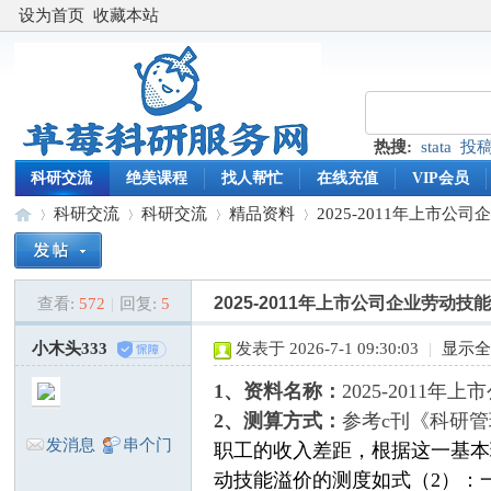
设为首页
收藏本站
热搜:
stata
投
科研交流
绝美课程
找人帮忙
在线充值
VIP会员
科研交流
科研交流
精品资料
2025-2011年上市公司
2025-2011年上市公司企业劳动技
查看:
572
|
回复:
5
草
»
›
›
›
小木头333
发表于 2026-7-1 09:30:03
|
显示
1、资料名称：
2025-2011
2、测算方式：
参考c刊《科研管
发消息
串个门
职工的收入差距，根据这一基本
动技能溢价的测度如式（
2
）：