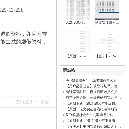
12-29].
2021-2000上市公司绿色创新数据大全（创新
论文实证课程（stata安装包、数据处理、基
的造假资料，并且附带
智能生成的虚假资料，
【原创】stata空间计量全流程操作资料（数
【更新】2024-2000上市公司绿色创新、上市
新热帖
stata显著性调节、显著性符号调节、回归显著（符号调节、中介效应、调节效应、DID模型
【用户必看公告】获取论坛币、论坛客服、精品资料、科研共享、开票开发票
看过草莓科研，再加科研数据会员！【资料海量齐全原创率行业顶尖、价格低无虚假资料】
有错误就退款，草莓科研有实力售后所有资料！(资料购买不是一锤子买卖！)
使用道具
举报
【原创更新】2024-2000年地级市数字经济综合发展指数、城市数字经济发展水平测度
【原创】论文实证全流程超详细资料（数据处理、基本回归、稳健性检验、内生性检验）
DID模型超级大全（双重差分法、政策评估）
【原创更新】2024-2000年中国省级数字经济综合发展指数、省级数字经济发展水平测度
【直接用】中国气象数据超级大全（日照时数数据、平均气温数据、相对湿度数据、降水量