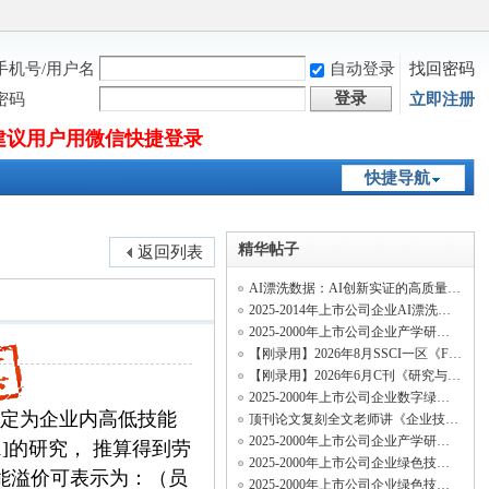
手机号/用户名
自动登录
找回密码
登录
密码
立即注册
建议用户用微信快捷登录
快捷导航
精华帖子
返回列表
AI漂洗数据：AI创新实证的高质量纯净新变量
2025-2014年上市公司企业AI漂洗测算数据、招聘AI漂洗数据
2025-2000年上市公司企业产学研合作创新网络数据
【刚录用】2026年8月SSCI一区《Finance Research Letters》投稿经验及录用流程
【刚录用】2026年6月C刊《研究与发展管理》投稿经验及录用流程
2025-2000年上市公司企业数字绿色技术创新、数字经济绿色专利、绿色数字专利和绿色数
认定为企业内高低技能
顶刊论文复刻全文老师讲《企业技术网络结构与关键核心技术创新速度》（两阶段系统矩估
2025-2000年上市公司企业产学研绿色合作创新网络数据
1]
的研究， 推算得到劳
2025-2000年上市公司企业绿色技术足迹相似度数据（行业绿色技术足迹相似度、历史绿色
能溢价可表示为：（员
2025-2000年上市公司企业绿色技术多元化数据、绿色知识多元化数据