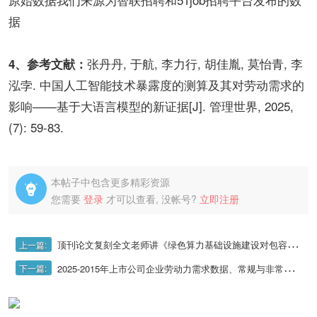
据
张丹丹, 于航, 李力行, 胡佳胤, 莫怡青, 李
4、参考文献：
泓孛. 中国人工智能技术暴露度的测算及其对劳动需求的
影响——基于大语言模型的新证据[J]. 管理世界, 2025,
(7): 59-83.
本帖子中包含更多精彩资源

您需要
登录
才可以查看, 没帐号?
立即注册
顶刊论文复刻全文老师讲《绿色算力基础设施建设对包容性绿色发展效率的影响》（交叠双重差分法csdid、双重机器学习模型、算力产业集聚、要素配置
上一篇:
2025-2015年上市公司企业劳动力需求数据、常规与非常规职业招聘数据
下一篇: