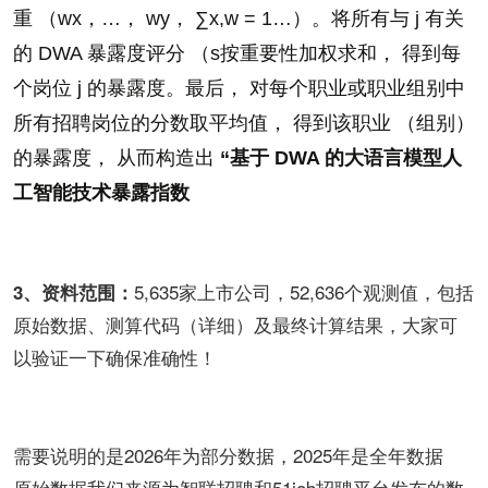
重 （wx，
…
， w
y
，
∑
x,
w = 1
…
）。将所有与 j 有关
的 DWA 暴露度评分 （s
按重要性
加权求和， 得到每
个岗位 j 的暴露度。最后， 对每个职业或职业组别中
所有招聘岗位的分数取平均值， 得到该
职业 （组别）
的暴露度， 从而构造出
“基于 DWA 的大语言模型人
工智能技术暴露指数
5,635家上市公司，52,636个观测值，包括
3、资料范围：
原始数据、测算代码（详细）及最终计算结果，大家可
以验证一下确保准确性！
需要说明的是2026年为部分数据，2025年是全年数据
原始数据我们来源为智联招聘和51job招聘平台发布的数