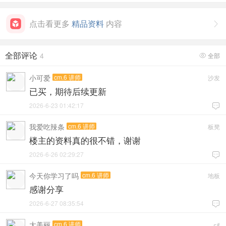
点击看更多
精品资料
内容

全部评论
4
全部

小可爱
cm.6 讲师
沙发
已买，期待后续更新
2026-6-23 01:42:17

我爱吃辣条
cm.6 讲师
板凳
楼主的资料真的很不错，谢谢
2026-6-26 02:29:27

今天你学习了吗
cm.6 讲师
地板
感谢分享
2026-6-27 08:35:54

大美丽
cm.6 讲师
#