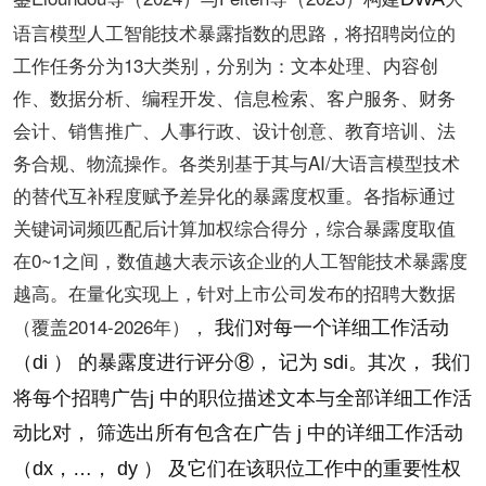
语言模型人工智能技术暴露指数的思路，将招聘岗位的
工作任务分为13大类别，分别为：文本处理、内容创
作、数据分析、编程开发、信息检索、客户服务、财务
会计、销售推广、人事行政、设计创意、教育培训、法
务合规、物流操作。各类别基于其与AI/大语言模型技术
的替代互补程度赋予差异化的暴露度权重。各指标通过
关键词词频匹配后计算加权综合得分，综合暴露度取值
在0~1之间，数值越大表示该企业的人工智能技术暴露度
越高。在量化实现上，针对上市公司发布的招聘大数据
，
（覆盖2014-2026年）
我们对每一个详细工作活动
（d
i
） 的暴露度进行评分
⑧
， 记为 s
d
i。其次， 我们
将每个招聘广告
j 中的职位描述文本与全部详细工作活
动比对， 筛选出所有包含在广告 j 中的详细工作活动
（d
x
，
…
， d
y
） 及它们
在该职位工作中的重要性权