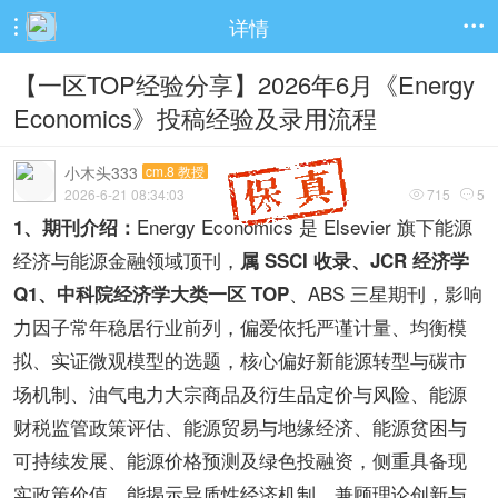
详情


【一区TOP经验分享】2026年6月《Energy
Economics》投稿经验及录用流程
小木头333
cm.8 教授
2026-6-21 08:34:03
715
5


Energy Economics 是 Elsevier 旗下能源
1、期刊介绍：
经济与能源金融领域顶刊，
属 SSCI 收录、JCR 经济学
、ABS 三星期刊，影响
Q1、中科院经济学大类一区 TOP
力因子常年稳居行业前列，偏爱依托严谨计量、均衡模
拟、实证微观模型的选题，核心偏好新能源转型与碳市
场机制、油气电力大宗商品及衍生品定价与风险、能源
财税监管政策评估、能源贸易与地缘经济、能源贫困与
可持续发展、能源价格预测及绿色投融资，侧重具备现
实政策价值、能揭示异质性经济机制、兼顾理论创新与