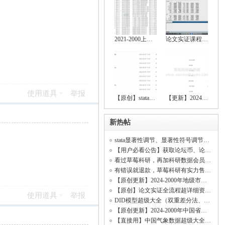
2021-2000上市公司绿色创新数据大全（创新
论文实证课程（stata安装包、数据处理、基
使用道具
举报
【原创】stata空间计量全流程操作资料（数
【更新】2024-2000上市公司绿色创新、上市
新热帖
stata显著性调节、显著性符号调节、回归显著（符号调节、中介效应、调节效应、DID模型
【用户必看公告】获取论坛币、论坛客服、精品资料、科研共享、开票开发票
看过草莓科研，再加科研数据会员！【资料海量齐全原创率行业顶尖、价格低无虚假资料】
有错误就退款，草莓科研有实力售后所有资料！(资料购买不是一锤子买卖！)
【原创更新】2024-2000年地级市数字经济综合发展指数、城市数字经济发展水平测度
【原创】论文实证全流程超详细资料（数据处理、基本回归、稳健性检验、内生性检验）
使用道具
举报
DID模型超级大全（双重差分法、政策评估）
【原创更新】2024-2000年中国省级数字经济综合发展指数、省级数字经济发展水平测度
【直接用】中国气象数据超级大全（日照时数数据、平均气温数据、相对湿度数据、降水量