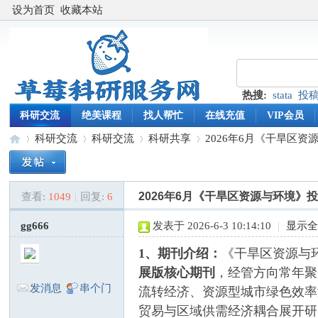
设为首页
收藏本站
热搜:
stata
投
科研交流
绝美课程
找人帮忙
在线充值
VIP会员
科研交流
科研交流
科研共享
2026年6月《干旱区资
2026年6月《干旱区资源与环境》
查看:
1049
|
回复:
6
草
»
›
›
›
gg666
发表于 2026-6-3 10:14:10
|
显示
1、期刊介绍：
《干旱区资源与
展版核心期刊
，经管方向常年聚
发消息
串个门
流转经济、资源型城市绿色效率
贸易与区域供需经济耦合展开研