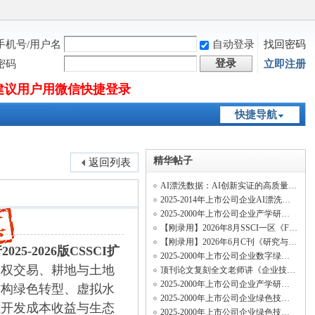
手机号/用户名
自动登录
找回密码
登录
密码
立即注册
建议用户用微信快捷登录
快捷导航
精华帖子
返回列表
AI漂洗数据：AI创新实证的高质量纯净新变量
2025-2014年上市公司企业AI漂洗测算数据、招聘AI漂洗数据
2025-2000年上市公司企业产学研合作创新网络数据
【刚录用】2026年8月SSCI一区《Finance Research Letters》投稿经验及录用流程
【刚录用】2026年6月C刊《研究与发展管理》投稿经验及录用流程
2025-2026版CSSCI扩
2025-2000年上市公司企业数字绿色技术创新、数字经济绿色专利、绿色数字专利和绿色数
水权交易、耕地与土地
顶刊论文复刻全文老师讲《企业技术网络结构与关键核心技术创新速度》（两阶段系统矩估
2025-2000年上市公司企业产学研绿色合作创新网络数据
结构绿色转型、虚拟水
2025-2000年上市公司企业绿色技术足迹相似度数据（行业绿色技术足迹相似度、历史绿色
源开发成本收益与生态
2025-2000年上市公司企业绿色技术多元化数据、绿色知识多元化数据