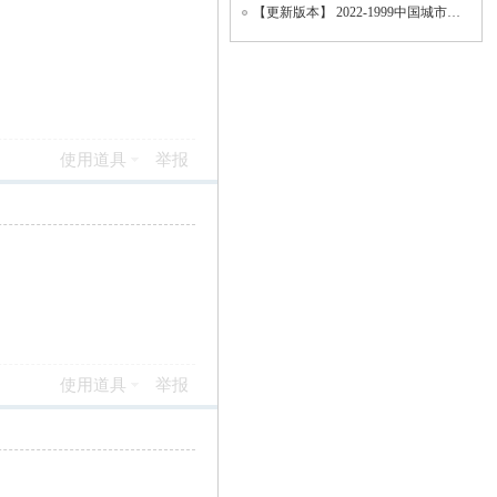
【更新版本】 2022-1999中国城市统计年鉴、地级市面板数据、城市面板数据（数据填补版
使用道具
举报
使用道具
举报