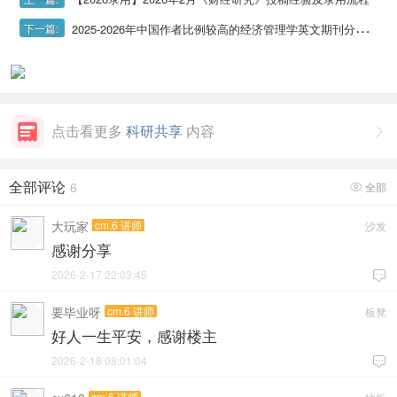
2025-2026年中国作者比例较高的经济管理学英文期刊分享（国人好中的英文ssci期刊分享）
下一篇:
点击看更多
科研共享
内容

全部评论
6
全部

大玩家
cm.6 讲师
沙发
感谢分享
2026-2-17 22:03:45

要毕业呀
cm.6 讲师
板凳
好人一生平安，感谢楼主
2026-2-18 08:01:04

cm.6 讲师