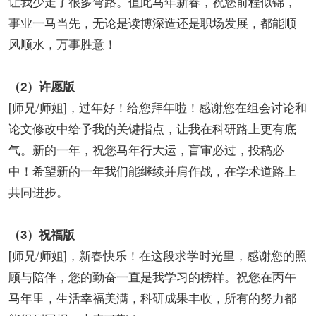
让我少走了很多弯路。值此马年新春，祝您前程似锦，
事业一马当先，无论是读博深造还是职场发展，都能顺
风顺水，万事胜意！
（2）许愿版
[师兄/师姐]，过年好！给您拜年啦！感谢您在组会讨论和
论文修改中给予我的关键指点，让我在科研路上更有底
气。新的一年，祝您马年行大运，盲审必过，投稿必
中！希望新的一年我们能继续并肩作战，在学术道路上
共同进步。
（3）祝福版
[师兄/师姐]，新春快乐！在这段求学时光里，感谢您的照
顾与陪伴，您的勤奋一直是我学习的榜样。祝您在丙午
马年里，生活幸福美满，科研成果丰收，所有的努力都