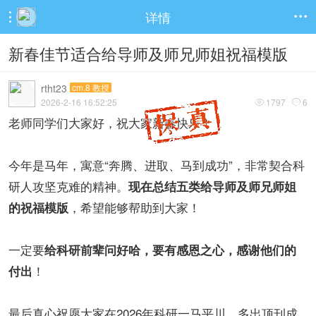
详情


新春佳节适合给导师及师兄师姐祝福模版
rtht23
cm.8 教授
2026-2-16 16:52:25
1797
6


老师同学们大家好，祝大家新春快乐！
今年是马年，寓意“奔腾、进取、马到成功”，非常契合科
研人攻坚克难的精神。
现在总结五类给导师及师兄师姐
，希望能够帮助到大家！
的祝福模版
一定要
给科研前辈问好哈，要有感恩之心，感谢他们的
！
付出
最后真心祝愿大家在2026年科研一马平川，多出顶刊成