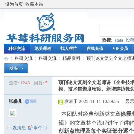
设为首页
收藏本站
热搜:
stata
投
科研交流
绝美课程
找人帮忙
在线充值
VIP会员
科研交流
科研交流
精品资料
顶刊论文复刻全文老师讲
顶刊论文复刻全文老师讲《企业技
查看:
1246
|
回复:
5
草
»
›
›
›
模、技术集聚度密度、新增连边数
张淼儿
发表于 2025-11-11 10:39:55
|
显
本团队对经典创新类文章
徐霞
辑
》的文章整个流程进行了讲
发消息
串个门
创新点梳理及每个实证部分逐个