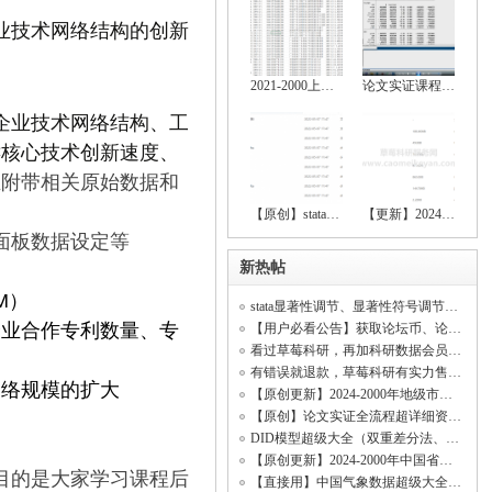
业技术网络结构的创新
2021-2000上市公司绿色创新数据大全（创新
论文实证课程（stata安装包、数据处理、基
企业技术网络结构、工
键核心技术创新速度、
且附带相关原始数据和
【原创】stata空间计量全流程操作资料（数
【更新】2024-2000上市公司绿色创新、上市
面板数据设定等
新热帖
M）
stata显著性调节、显著性符号调节、回归显著（符号调节、中介效应、调节效应、DID模型
企业合作专利数量、
专
【用户必看公告】获取论坛币、论坛客服、精品资料、科研共享、开票开发票
看过草莓科研，再加科研数据会员！【资料海量齐全原创率行业顶尖、价格低无虚假资料】
有错误就退款，草莓科研有实力售后所有资料！(资料购买不是一锤子买卖！)
网络规模的扩大
【原创更新】2024-2000年地级市数字经济综合发展指数、城市数字经济发展水平测度
【原创】论文实证全流程超详细资料（数据处理、基本回归、稳健性检验、内生性检验）
DID模型超级大全（双重差分法、政策评估）
【原创更新】2024-2000年中国省级数字经济综合发展指数、省级数字经济发展水平测度
，目的是大家学习课程后
【直接用】中国气象数据超级大全（日照时数数据、平均气温数据、相对湿度数据、降水量