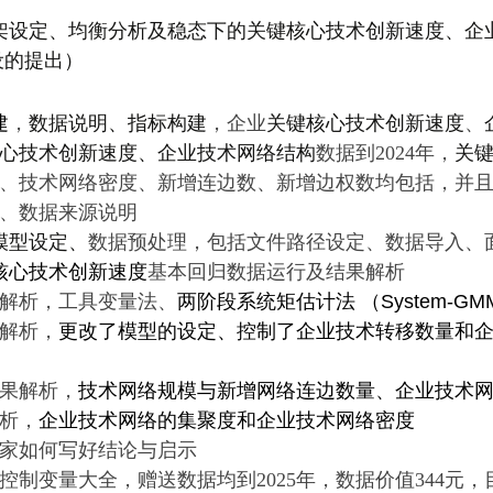
架设定、
均衡分析及稳态下的关键核心技术创新速度、
企
设的提出）
建
，
数据说明、指标构建
，企业
关键核心技术创新速度
、
心技术创新速度、
企业技术网络结构
数据到2024年，
关
、技术网络密度、新增连边数、新增边权数
均包括，并
）、数据来源说明
模型设定、
数据预处理，包括文件路径设定、数据导入、
核心技术创新速度
基本回归数据运行及结果解析
果解析，工具变量法、
两阶段系统矩估计法 （System-GM
果解析，
更改了模型的设定、控制了
企业技术转移数量和
果解析，
技术网络规模与新增网络连边数量、
企业技术
解析，
企业技术网络的集聚度和
企业技术网络密度
家如何写好结论与启示
控制变量大全，赠送数据均到2025年，数据价值344元