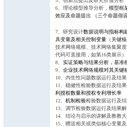
5、创新点提出及研究价值分析
6、理论模型推导分析，
模型框
效应及命题提出
（三个命题假
7、研究设计
数据说明与指标构
具变量
及相关控制变量
（
关键核
技术网络规模、技术网络集聚度
服
代码可直接用，如第16类展示
8、
实证策略与结果分析，
基准
9、
企业技术网络规模对其关键
10、内生性问题数据运行及结
11、稳健性检验数据运行及结
利授权数量
和授权专利增长率
12、
机制检验
检验数据运行及结
13、调节检验数据运行及结果
务
14、
结论与启示的讲解及教教大
15、赠送相关或类似核心变量及