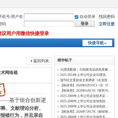
手机号/用户名
自动登录
找回密码
登录
密码
立即注册
建议用户用微信快捷登录
快捷导航
精华帖子
返回列表
AI漂洗数据：AI创新实证的高质量纯净新变量
技术网络规
2025-2014年上市公司企业AI漂洗测算数据、招聘AI漂洗数据
顶刊论文复刻全文老师讲《企业技术网络结构与关键核心技术创新速度》（两阶段系统矩估
【刚录用】2026年8月SSCI一区《Finance Research Letters》投稿经验及录用流程
【刚录用】2026年6月C刊《研究与发展管理》投稿经验及录用流程
2025-2000年上市公司企业技术足迹相似度数据（行业技术足迹相似度、历史技术足迹相似
——基于组合创新逻
2025-2000年上市公司企业绿色技术足迹相似度数据（行业绿色技术足迹相似度、历史绿色
2025-2000年上市公司企业绿色技术多元化数据、绿色知识多元化数据
解释、文献理论分析、
【刚录用】2026年7月C刊《财经研究》投稿经验及录用流程
何报错行为，并且亲自
2025-2000年上市公司企业绿色关键核心技术创新速度数据、关键核心技术绿色创新专利数