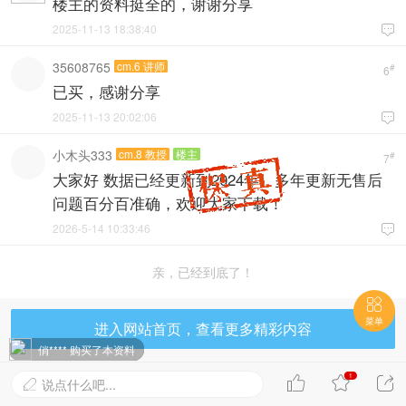
楼主的资料挺全的，谢谢分享
2025-11-13 18:38:40

35608765
cm.6 讲师
#
6
已买，感谢分享
2025-11-13 20:02:06

小木头333
cm.8 教授
楼主
#
7
大家好 数据已经更新到2024年，多年更新无售后
问题百分百准确，欢迎大家下载！
2026-5-14 10:33:46

亲，已经到底了！

菜单
进入网站首页，查看更多精彩内容
俏**** 购买了本资料
1



说点什么吧...
