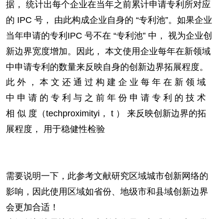
据， 统计出每个企业在当
年之前累计申请专利所对应
的 IPC 号， 由此构成企业自身的 “专利池”。如果企业
当年申请的专利
IPC 号不在 “专利池” 中， 视为企业创
新边界宽度增加。因此， 本文使用企业每年在新领域
中申请专
利的数量来反映自身的创新边界拓展程度。
此 外 ， 本 文 还 通 过 构 建 企 业 每 年 在 新 领 域
中 申 请 的 专 利 与 之 前 年 份 申 请 专 利 的 技 术
相 似 度（techproximityi， t ） 来反映创新边界的拓
展程度， 用于稳健性检验
需要说明一下，此参考文献研究区域城市创新网络的
影响，因此使用区域如省份、地级市和县域创新边界
会更加合适！