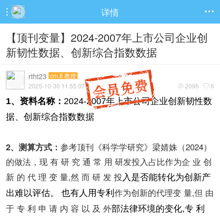
详情


【顶刊变量】2024-2007年上市公司企业创
新韧性数据、创新综合指数数据
rtht23
cm.8 教授
2025-10-30 11:55:07
2095
6


1、资料名称：
2024-2007年上市公司企业创新韧性数
据、创新综合指数数据
参考顶刊《科学学研究》梁婧姝（2024）
2、测算方式：
的做法，现 有 研 究 通 常 用 研发投入占比作为企 业 创
新 的 代 理 变 量,然 而 研 发 投
入是否能转化为创新产
作为创新的代理变 量,但 由
出难以评估。 也有人用专利
于 专 利 申 请 内 容 以 及 外
部法律环境的变化,专 利