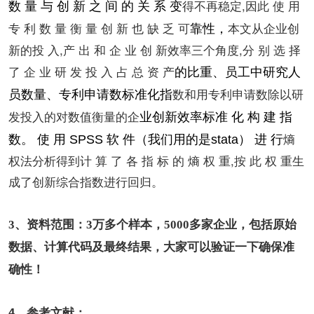
得不再稳定,因此 使 用
数 量 与 创 新 之 间 的 关 系 变
专 利 数 量 衡 量 创 新 也 缺 乏 可
本文从企业创
靠性，
新的投 入,产 出 和 企 业 创 新效率三个角度,分 别 选 择
了 企 业 研 发 投 入 占 总 资 产
的比重、员工中研究人
数和用专利申请数除以研
员数量、专利申请数标准化指
发投入的对数值衡量的企
业创新效率标准 化 构 建 指
熵
数。 使 用 SPSS 软 件（我们用的是stata） 进 行
权法分析得到计 算 了 各 指 标 的 熵 权 重,按 此 权 重生
成了创新综合指数进行回归。
3、资料范围：3万多个样本，5000多家企业，包括原始
数据、计算代码及最终结果，大家可以验证一下确保准
确性！
4、参考文献：