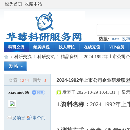
设为首页
收藏本站
热搜:
stata
投
科研交流
绝美课程
找人帮忙
在线充值
VIP会员
科研交流
科研交流
精品资料
2024-1992年上市公
2024-1992年上市公司企业研发
查看:
1244
|
回复:
3
草
»
›
›
›
xiaoniu666
发表于 2025-10-29 10:43:31
|
显
1.资料名称：
2024-199
发消息
串个门