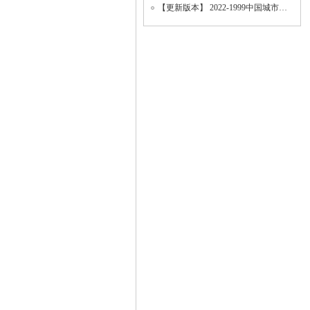
【更新版本】 2022-1999中国城市统计年鉴、地级市面板数据、城市面板数据（数据填补版