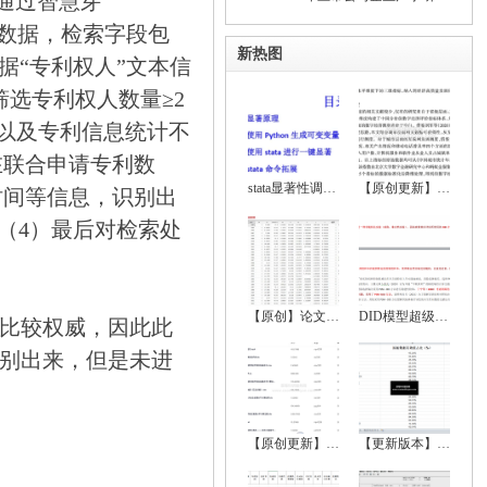
通过智慧芽
专利数据，检索字段包
新热图
依据“专利权人”文本信
选专利权人数量≥2
体以及专利信息统计不
在联合申请专利数
stata显著性调节、显著性符号调节、回归显
【原创更新】2024-2000年地级市数字经济综
时间等信息，识别出
（4）最后对检索处
【原创】论文实证全流程超详细资料（数据处
DID模型超级大全（双重差分法、政策评估）
比较权威，因此此
别出来，但是未进
【原创更新】2024-2000年中国省级数字经济
【更新版本】 2022-1999中国城市统计年鉴、