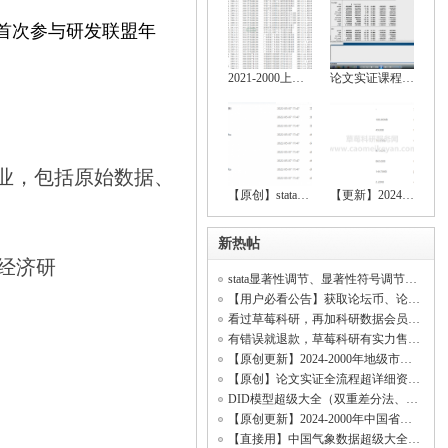
首次参与研发联盟年
2021-2000上市公司绿色创新数据大全（创新
论文实证课程（stata安装包、数据处理、基
企业，包括原始数据、
【原创】stata空间计量全流程操作资料（数
【更新】2024-2000上市公司绿色创新、上市
新热帖
术经济研
stata显著性调节、显著性符号调节、回归显著（符号调节、中介效应、调节效应、DID模型
【用户必看公告】获取论坛币、论坛客服、精品资料、科研共享、开票开发票
看过草莓科研，再加科研数据会员！【资料海量齐全原创率行业顶尖、价格低无虚假资料】
有错误就退款，草莓科研有实力售后所有资料！(资料购买不是一锤子买卖！)
【原创更新】2024-2000年地级市数字经济综合发展指数、城市数字经济发展水平测度
【原创】论文实证全流程超详细资料（数据处理、基本回归、稳健性检验、内生性检验）
DID模型超级大全（双重差分法、政策评估）
【原创更新】2024-2000年中国省级数字经济综合发展指数、省级数字经济发展水平测度
【直接用】中国气象数据超级大全（日照时数数据、平均气温数据、相对湿度数据、降水量