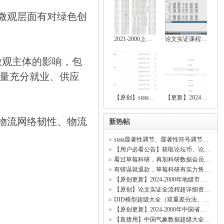
微观层面有对绿色创
2021-2000上市公司绿色创新数据大全（创新
论文实证课程（stata安装包、数据处理、基
微观主体的影响，包
量充分就业、供应
【原创】stata空间计量全流程操作资料（数
【更新】2024-2000上市公司绿色创新、上市
物流网络韧性、物流
新热帖
stata显著性调节、显著性符号调节、回归显著（符号调节、中介效应、调节效应、DID模型
【用户必看公告】获取论坛币、论坛客服、精品资料、科研共享、开票开发票
看过草莓科研，再加科研数据会员！【资料海量齐全原创率行业顶尖、价格低无虚假资料】
有错误就退款，草莓科研有实力售后所有资料！(资料购买不是一锤子买卖！)
【原创更新】2024-2000年地级市数字经济综合发展指数、城市数字经济发展水平测度
【原创】论文实证全流程超详细资料（数据处理、基本回归、稳健性检验、内生性检验）
DID模型超级大全（双重差分法、政策评估）
【原创更新】2024-2000年中国省级数字经济综合发展指数、省级数字经济发展水平测度
【直接用】中国气象数据超级大全（日照时数数据、平均气温数据、相对湿度数据、降水量