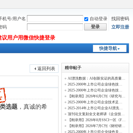
手机号/用户名
自动登录
找回密码
登录
密码
立即注册
建议用户用微信快捷登录
快捷导航
精华帖子
返回列表
AI漂洗数据：AI创新实证的高质量纯净新变量
2025-2000年上市公司企业绿色技术足迹相似度数据（行业绿色技术足迹相似度、历史绿色
2025-2000年上市公司企业绿色技术多元化数据、绿色知识多元化数据
【刚录用】2026年6月C刊《研究与发展管理》投稿经验及录用流程
2025-2000年上市公司企业技术足迹相似度数据（行业技术足迹相似度、历史技术足迹相似
类选题
，真诚的希
2025-2014年上市公司企业AI漂洗测算数据、招聘AI漂洗数据
顶刊论文复刻全文老师讲《企业技术网络结构与关键核心技术创新速度》（两阶段系统矩估
【刚录用】2026年8月SSCI一区《Finance Research Letters》投稿经验及录用流程
【刚录用】2026年7月C刊《财经研究》投稿经验及录用流程
2025-2000年上市公司企业绿色关键核心技术创新速度数据、关键核心技术绿色创新专利数