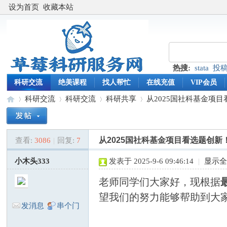
设为首页
收藏本站
热搜:
stata
投
科研交流
绝美课程
找人帮忙
在线充值
VIP会员
科研交流
科研交流
科研共享
从2025国社科基金项目
从2025国社科基金项目看选题创
查看:
3086
|
回复:
7
草
»
›
›
›
小木头333
发表于 2025-9-6 09:46:14
|
显示
老师同学们大家好，现根据
望我们的努力能够帮助到大
发消息
串个门