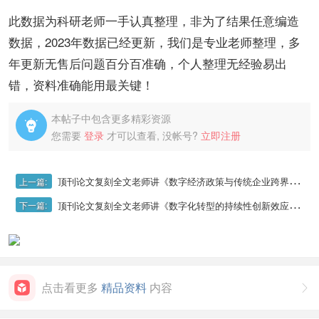
此数据为科研老师一手认真整理，非为了结果任意编造
数据，2023年数据已经更新，我们是专业老师整理，多
年更新无售后问题百分百准确，个人整理无经验易出
错，资料准确能用最关键！
本帖子中包含更多精彩资源

您需要
登录
才可以查看, 没帐号?
立即注册
顶刊论文复刻全文老师讲《数字经济政策与传统企业跨界数字创新》（双重差分法、政策工具机制、知识溢出检验、创新数量与质量、产品市场竞争）
上一篇:
顶刊论文复刻全文老师讲《数字化转型的持续性创新效应研究》（持续性创新、工具变量法、倾向得分匹配、处理效应、更换识别模型、创新知识协同
下一篇:
点击看更多
精品资料
内容
