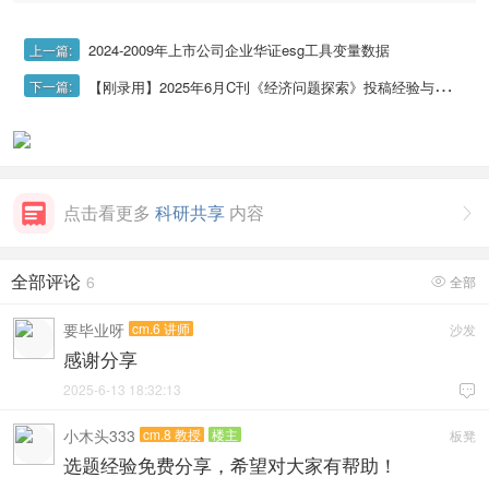
2024-2009年上市公司企业华证esg工具变量数据
上一篇:
【刚录用】2025年6月C刊《经济问题探索》投稿经验与录用经验
下一篇:
点击看更多
科研共享
内容

全部评论
6
全部

要毕业呀
cm.6 讲师
沙发
感谢分享
2025-6-13 18:32:13

小木头333
cm.8 教授
楼主
板凳
选题经验免费分享，希望对大家有帮助！