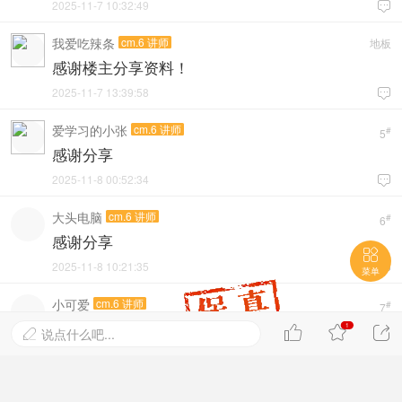
2025-11-7 10:32:49

我爱吃辣条
cm.6 讲师
地板
感谢楼主分享资料！
2025-11-7 13:39:58

爱学习的小张
cm.6 讲师
#
5
感谢分享
2025-11-8 00:52:34

大头电脑
cm.6 讲师
#
6
感谢分享

2025-11-8 10:21:35

菜单
小可爱
cm.6 讲师
#
7
感谢分享
1



说点什么吧...

2025-11-9 00:01:29

亲，已经到底了！